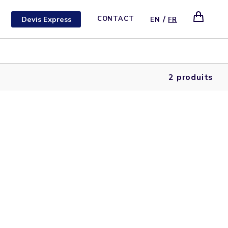
/
Devis Express
CONTACT
EN
FR
2 produits