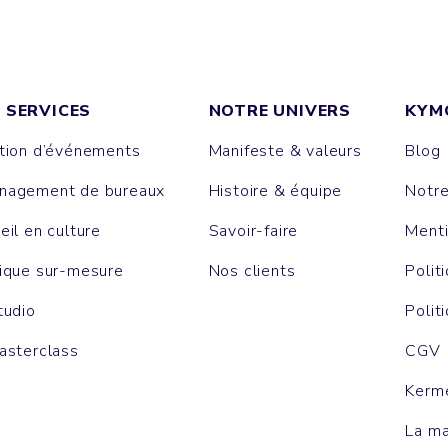
 SERVICES
NOTRE UNIVERS
KYM
tion d’événements
Manifeste & valeurs
Blog
agement de bureaux
Histoire & équipe
Notr
eil en culture
Savoir-faire
Menti
ique sur-mesure
Nos clients
Polit
tudio
Polit
asterclass
CGV
Kerm
La m