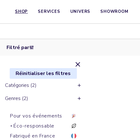
SHOP
SERVICES
UNIVERS
SHOWROOM
T-shirts
T-shirts
manches
manches
longues
longues
SUPER
SUPER
CREATOR
FREESTYLER
Filtré par
Réinitialiser les filtres
Catégories (2)
Genres (2)
Pour vos événements
Éco-responsable
Fabriqué en France