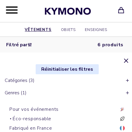
VÊTEMENTS
OBJETS
ENSEIGNES
Filtré par
6 produits
Réinitialiser les filtres
Catégories (3)
Genres (1)
Pour vos événements
Éco-responsable
Fabriqué en France
T-shirts manches courtes
T-shirts manches courtes
T-shirts manches courtes
T-shirts manches courtes
T-shirts manches courtes
T-shirts manches courtes