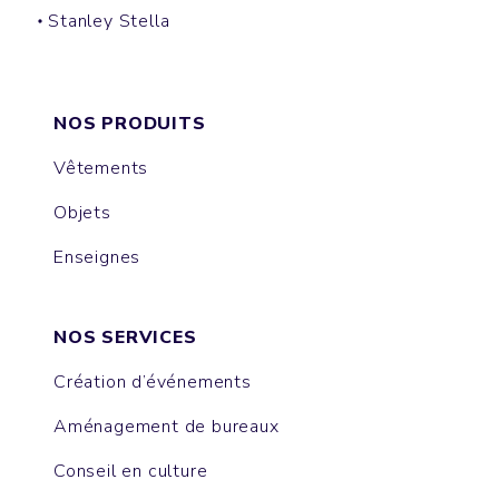
Stanley Stella
CREATOR
SPARKER
FREESTYLER
PRESENTER
BLASTER
SUPER CREATOR
SUPER FREESTYLER
MUSER
COLLIDER
ISLA
NOVA
ASHER
BREEZER
EXPRESSER
RAYA
NOS PRODUITS
Vêtements
Objets
Enseignes
NOS SERVICES
Création d’événements
Aménagement de bureaux
Conseil en culture