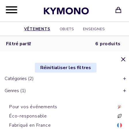
VÊTEMENTS
OBJETS
ENSEIGNES
Filtré par
6 produits
Réinitialiser les filtres
Catégories (2)
Genres (1)
Pour vos événements
Éco-responsable
Fabriqué en France
T-shirts manches courtes
T-shirts manches courtes
T-shirts manches courtes
T-shirts manches courtes
T-shirts manches courtes
T-shirts manches courtes