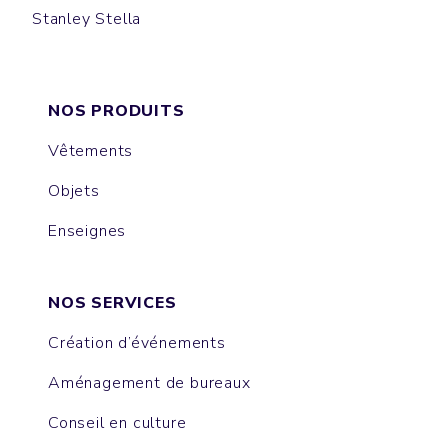
Stanley Stella
CREATOR
SPARKER
FREESTYLER
LOLA
LEON
PRESENTER
BLASTER
SUPER CREATOR
SUPER FREESTYLER
MUSER
COLLIDER
ISLA
NOVA
ASHER
BREEZER
EXPRESSER
RAYA
NOS PRODUITS
Vêtements
Objets
Enseignes
NOS SERVICES
Création d’événements
Aménagement de bureaux
Conseil en culture