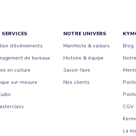
 SERVICES
NOTRE UNIVERS
KYM
tion d’événements
Manifeste & valeurs
Blog
agement de bureaux
Histoire & équipe
Notr
eil en culture
Savoir-faire
Menti
ique sur-mesure
Nos clients
Polit
tudio
Polit
asterclass
CGV
Kerm
La m