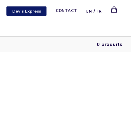
/
Devis Express
CONTACT
EN
FR
0 produits