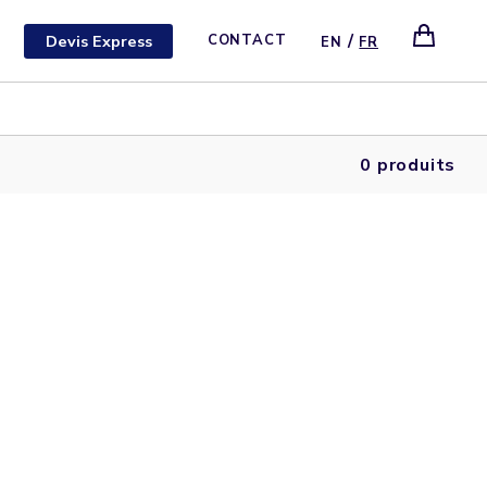
/
Devis Express
CONTACT
EN
FR
0 produits