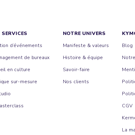
 SERVICES
NOTRE UNIVERS
KYM
tion d’événements
Manifeste & valeurs
Blog
agement de bureaux
Histoire & équipe
Notr
eil en culture
Savoir-faire
Menti
ique sur-mesure
Nos clients
Polit
tudio
Polit
asterclass
CGV
Kerm
La m