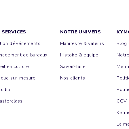
 SERVICES
NOTRE UNIVERS
KYM
tion d’événements
Manifeste & valeurs
Blog
agement de bureaux
Histoire & équipe
Notr
eil en culture
Savoir-faire
Menti
ique sur-mesure
Nos clients
Polit
tudio
Polit
asterclass
CGV
Kerm
La m