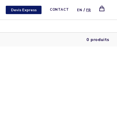
/
Devis Express
CONTACT
EN
FR
0 produits