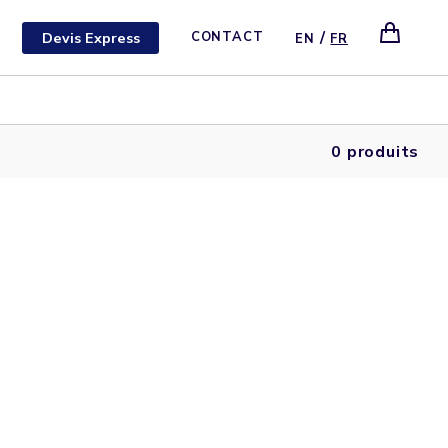
/
Devis Express
CONTACT
EN
FR
0 produits