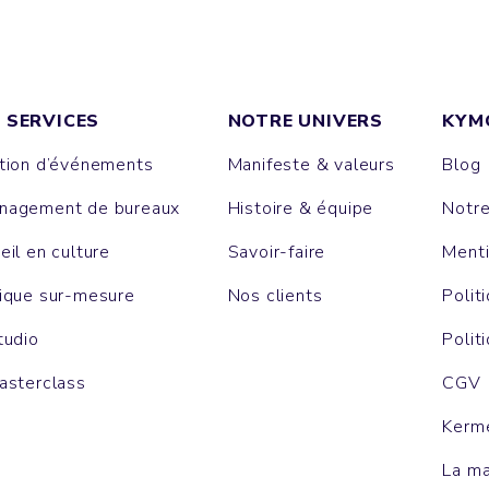
 SERVICES
NOTRE UNIVERS
KYM
tion d’événements
Manifeste & valeurs
Blog
agement de bureaux
Histoire & équipe
Notr
eil en culture
Savoir-faire
Menti
ique sur-mesure
Nos clients
Polit
tudio
Polit
asterclass
CGV
Kerm
La m