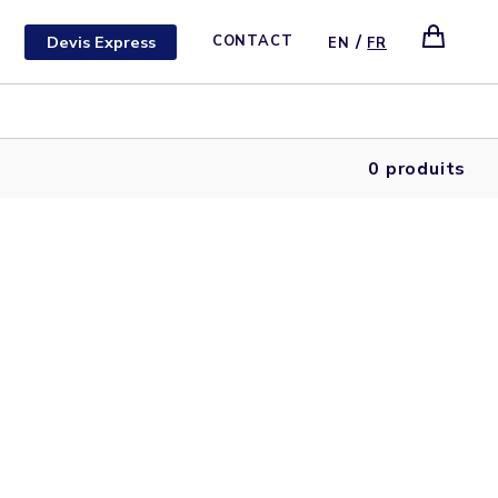
/
Devis Express
CONTACT
EN
FR
0 produits