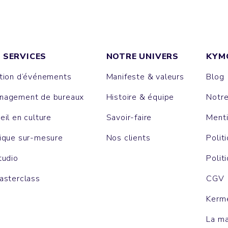
 SERVICES
NOTRE UNIVERS
KYM
tion d’événements
Manifeste & valeurs
Blog
agement de bureaux
Histoire & équipe
Notr
eil en culture
Savoir-faire
Menti
ique sur-mesure
Nos clients
Polit
tudio
Polit
asterclass
CGV
Kerm
La m