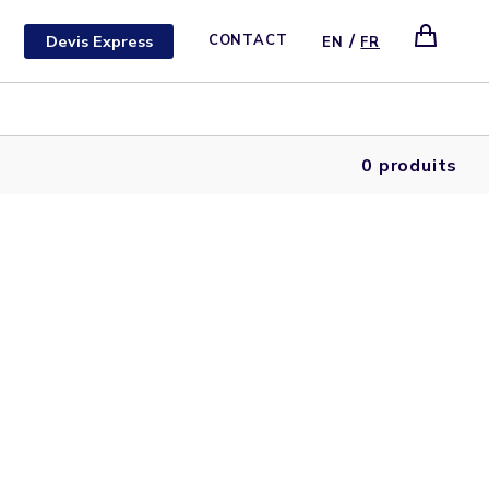
/
Devis Express
CONTACT
EN
FR
0 produits