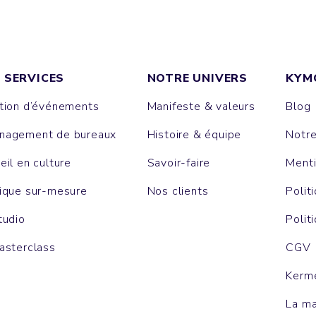
 SERVICES
NOTRE UNIVERS
KYM
tion d’événements
Manifeste & valeurs
Blog
agement de bureaux
Histoire & équipe
Notr
eil en culture
Savoir-faire
Menti
ique sur-mesure
Nos clients
Polit
tudio
Polit
asterclass
CGV
Kerm
La m