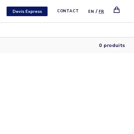
/
Devis Express
CONTACT
EN
FR
0 produits