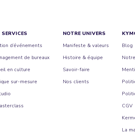
 SERVICES
NOTRE UNIVERS
KYM
tion d’événements
Manifeste & valeurs
Blog
agement de bureaux
Histoire & équipe
Notr
eil en culture
Savoir-faire
Menti
ique sur-mesure
Nos clients
Polit
tudio
Polit
asterclass
CGV
Kerm
La m