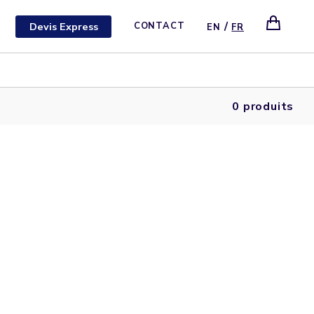
/
Devis Express
CONTACT
EN
FR
0 produits