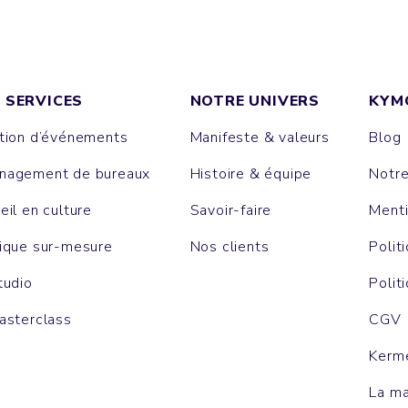
 SERVICES
NOTRE UNIVERS
KYM
tion d’événements
Manifeste & valeurs
Blog
agement de bureaux
Histoire & équipe
Notr
eil en culture
Savoir-faire
Menti
ique sur-mesure
Nos clients
Polit
tudio
Polit
asterclass
CGV
Kerm
La m