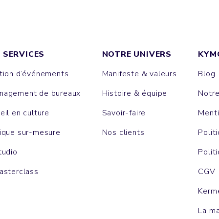
 SERVICES
NOTRE UNIVERS
KYM
tion d’événements
Manifeste & valeurs
Blog
agement de bureaux
Histoire & équipe
Notr
eil en culture
Savoir-faire
Menti
ique sur-mesure
Nos clients
Polit
tudio
Polit
asterclass
CGV
Kerm
La m