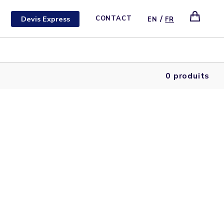
/
Devis Express
CONTACT
EN
FR
0 produits