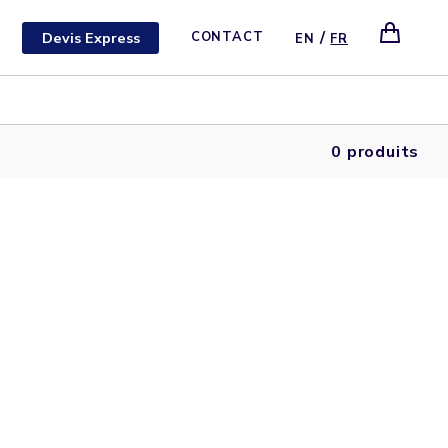
/
Devis Express
CONTACT
EN
FR
0 produits