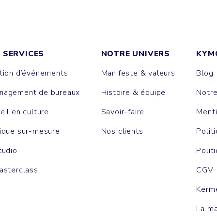
 SERVICES
NOTRE UNIVERS
KYM
tion d’événements
Manifeste & valeurs
Blog
agement de bureaux
Histoire & équipe
Notr
eil en culture
Savoir-faire
Menti
ique sur-mesure
Nos clients
Polit
tudio
Polit
asterclass
CGV
Kerm
La m