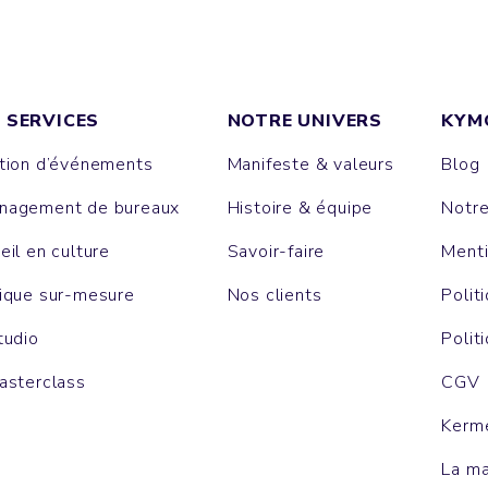
 SERVICES
NOTRE UNIVERS
KYM
tion d’événements
Manifeste & valeurs
Blog
agement de bureaux
Histoire & équipe
Notr
eil en culture
Savoir-faire
Menti
ique sur-mesure
Nos clients
Polit
tudio
Polit
asterclass
CGV
Kerm
La m