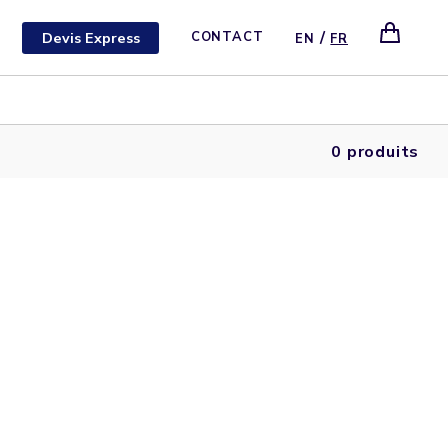
/
Devis Express
CONTACT
EN
FR
0 produits