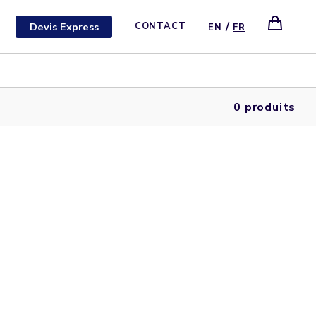
/
Devis Express
CONTACT
EN
FR
0 produits