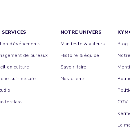
 SERVICES
NOTRE UNIVERS
KYM
tion d’événements
Manifeste & valeurs
Blog
agement de bureaux
Histoire & équipe
Notr
eil en culture
Savoir-faire
Menti
ique sur-mesure
Nos clients
Polit
tudio
Polit
asterclass
CGV
Kerm
La m