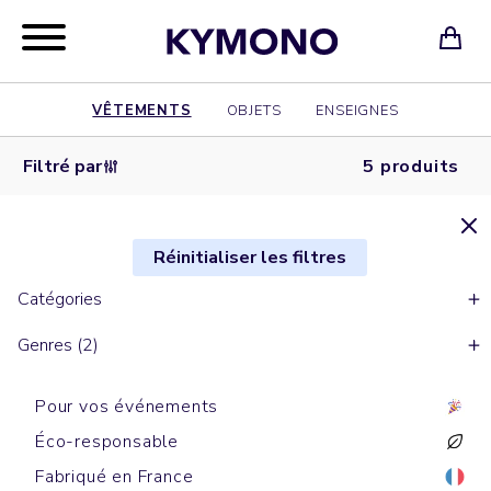
VÊTEMENTS
OBJETS
ENSEIGNES
Filtré par
5 produits
Réinitialiser les filtres
Catégories
Genres (2)
Pour vos événements
Éco-responsable
Fabriqué en France
Sweats cols ronds
Sweats zippés à capuche
Sweats à capuche
Sweats cols ronds
Sweats cols ronds