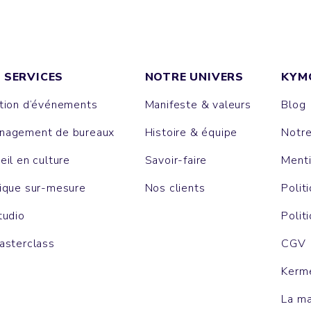
 SERVICES
NOTRE UNIVERS
KYM
tion d’événements
Manifeste & valeurs
Blog
agement de bureaux
Histoire & équipe
Notr
eil en culture
Savoir-faire
Menti
ique sur-mesure
Nos clients
Polit
tudio
Polit
asterclass
CGV
Kerm
La m