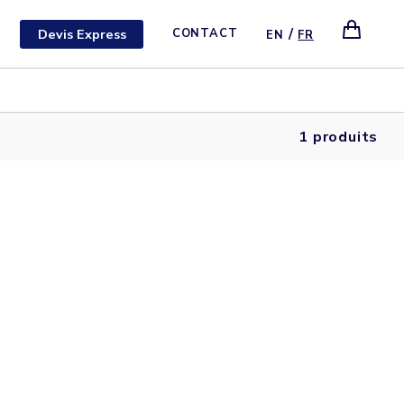
/
Devis Express
CONTACT
EN
FR
1 produits