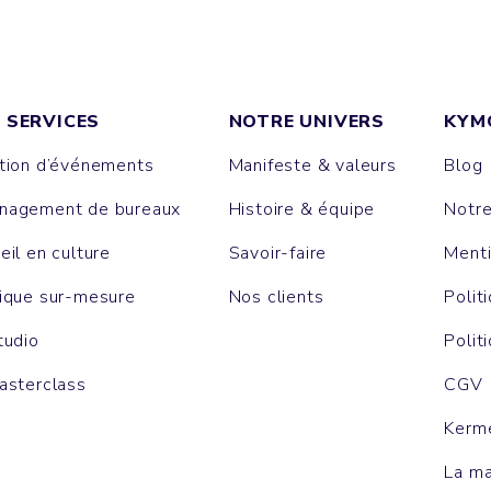
 SERVICES
NOTRE UNIVERS
KYM
tion d’événements
Manifeste & valeurs
Blog
agement de bureaux
Histoire & équipe
Notr
eil en culture
Savoir-faire
Menti
ique sur-mesure
Nos clients
Polit
tudio
Polit
asterclass
CGV
Kerm
La m