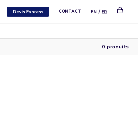
/
Devis Express
CONTACT
EN
FR
0 produits