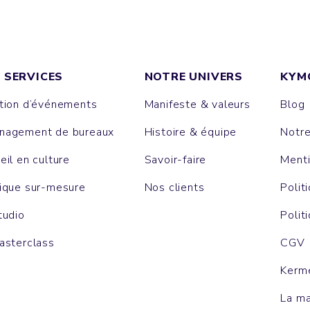
 SERVICES
NOTRE UNIVERS
KYM
tion d’événements
Manifeste & valeurs
Blog
agement de bureaux
Histoire & équipe
Notr
eil en culture
Savoir-faire
Menti
ique sur-mesure
Nos clients
Polit
tudio
Polit
asterclass
CGV
Kerm
La m