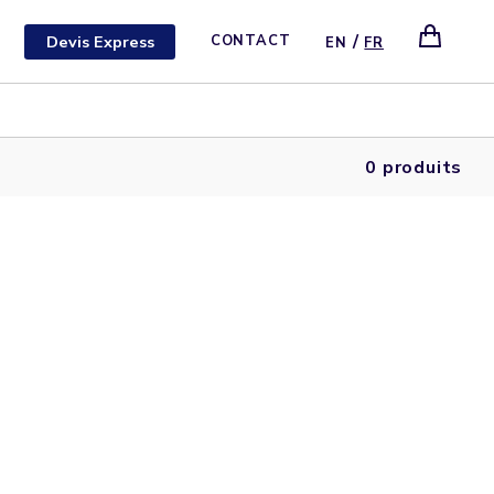
/
Devis Express
CONTACT
EN
FR
0 produits