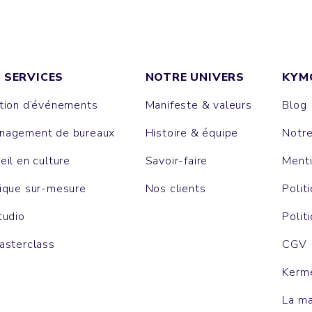
 SERVICES
NOTRE UNIVERS
KYM
tion d’événements
Manifeste & valeurs
Blog
agement de bureaux
Histoire & équipe
Notr
eil en culture
Savoir-faire
Menti
ique sur-mesure
Nos clients
Polit
tudio
Polit
asterclass
CGV
Kerm
La m