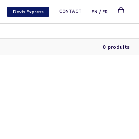
/
Devis Express
CONTACT
EN
FR
0 produits