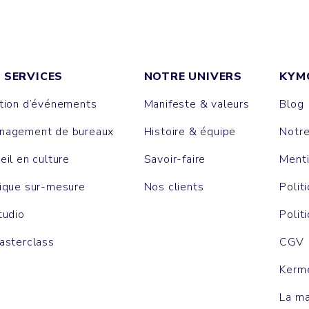
 SERVICES
NOTRE UNIVERS
KYM
tion d’événements
Manifeste & valeurs
Blog
agement de bureaux
Histoire & équipe
Notr
eil en culture
Savoir-faire
Menti
ique sur-mesure
Nos clients
Polit
tudio
Polit
asterclass
CGV
Kerm
La m