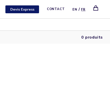
/
Devis Express
CONTACT
EN
FR
0 produits