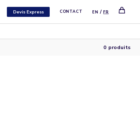
/
Devis Express
CONTACT
EN
FR
0 produits