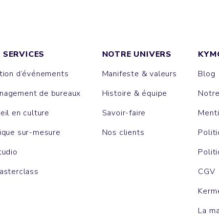
 SERVICES
NOTRE UNIVERS
KYM
tion d’événements
Manifeste & valeurs
Blog
agement de bureaux
Histoire & équipe
Notr
eil en culture
Savoir-faire
Menti
ique sur-mesure
Nos clients
Polit
tudio
Polit
asterclass
CGV
Kerm
La m