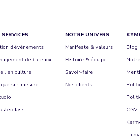
 SERVICES
NOTRE UNIVERS
KYM
tion d’événements
Manifeste & valeurs
Blog
agement de bureaux
Histoire & équipe
Notr
eil en culture
Savoir-faire
Menti
ique sur-mesure
Nos clients
Polit
tudio
Polit
asterclass
CGV
Kerm
La m