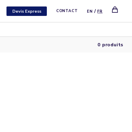
/
Devis Express
CONTACT
EN
FR
0 produits