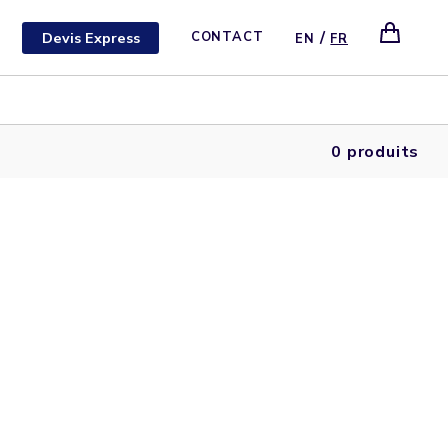
/
Devis Express
CONTACT
EN
FR
0 produits