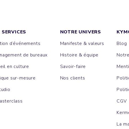
 SERVICES
NOTRE UNIVERS
KYM
tion d’événements
Manifeste & valeurs
Blog
agement de bureaux
Histoire & équipe
Notr
eil en culture
Savoir-faire
Menti
ique sur-mesure
Nos clients
Polit
tudio
Polit
asterclass
CGV
Kerm
La m