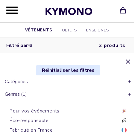
VÊTEMENTS
OBJETS
ENSEIGNES
Filtré par
2 produits
Réinitialiser les filtres
Catégories
Genres (1)
Pour vos événements
Éco-responsable
Fabriqué en France
Doudounes sans manches
Doudounes avec manches