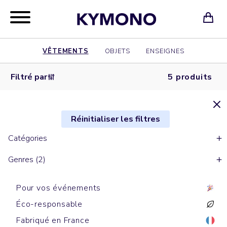
VÊTEMENTS
OBJETS
ENSEIGNES
Filtré par
5 produits
Réinitialiser les filtres
Catégories
Genres (2)
Pour vos événements
Éco-responsable
Fabriqué en France
Doudounes sans manches
Doudounes sans manches
Softshells & Polaires
Doudounes avec manches
Doudounes avec manches