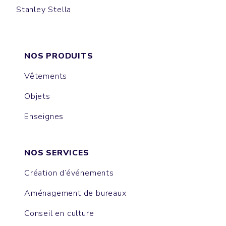
Stanley Stella
CLIMBER
HARNESS
REMIX
VOYAGER
PACKAGER
NOS PRODUITS
Vêtements
Objets
Enseignes
NOS SERVICES
Création d’événements
Aménagement de bureaux
Conseil en culture