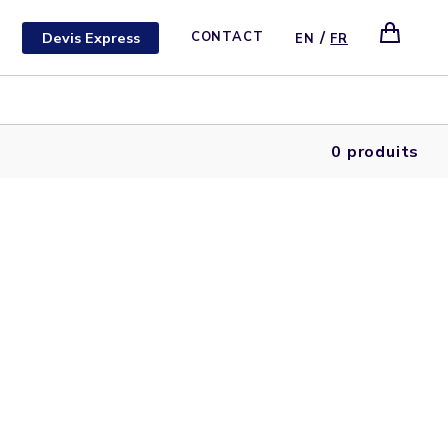
/
Devis Express
CONTACT
EN
FR
0 produits