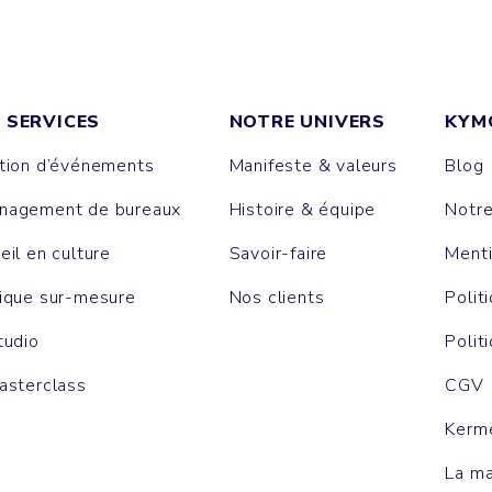
 SERVICES
NOTRE UNIVERS
KYM
tion d’événements
Manifeste & valeurs
Blog
agement de bureaux
Histoire & équipe
Notr
eil en culture
Savoir-faire
Menti
ique sur-mesure
Nos clients
Polit
tudio
Polit
asterclass
CGV
Kerm
La m