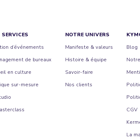
 SERVICES
NOTRE UNIVERS
KYM
tion d’événements
Manifeste & valeurs
Blog
agement de bureaux
Histoire & équipe
Notr
eil en culture
Savoir-faire
Menti
ique sur-mesure
Nos clients
Polit
tudio
Polit
asterclass
CGV
Kerm
La m