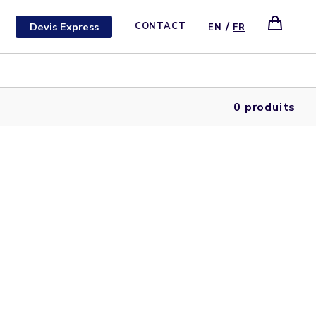
/
Devis Express
CONTACT
EN
FR
0 produits