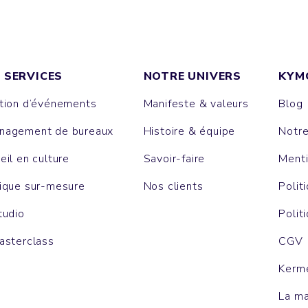
 SERVICES
NOTRE UNIVERS
KYM
tion d’événements
Manifeste & valeurs
Blog
agement de bureaux
Histoire & équipe
Notr
eil en culture
Savoir-faire
Menti
ique sur-mesure
Nos clients
Polit
tudio
Polit
asterclass
CGV
Kerm
La m