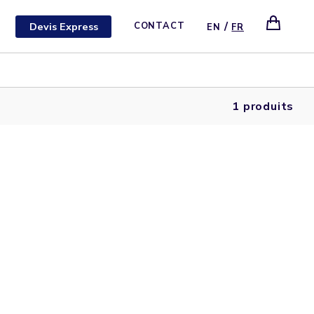
/
Devis Express
CONTACT
EN
FR
1 produits