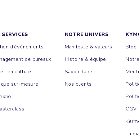
 SERVICES
NOTRE UNIVERS
KYM
tion d’événements
Manifeste & valeurs
Blog
agement de bureaux
Histoire & équipe
Notr
eil en culture
Savoir-faire
Menti
ique sur-mesure
Nos clients
Polit
tudio
Polit
asterclass
CGV
Kerm
La m