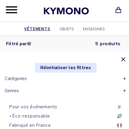
VÊTEMENTS
OBJETS
ENSEIGNES
Filtré par
5 produits
Réinitialiser les filtres
Catégories
Genres
Pour vos événements
Éco-responsable
Fabriqué en France
Doudounes sans manches
Doudounes sans manches
Doudounes avec manches
Doudounes avec manches
Doudounes sans manches