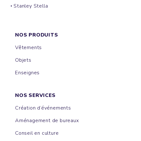
Stanley Stella
CRUISER
CHANGER
CULTIVATOR
DRUMMER
HYGGER SHERPA
TRUCKER
SLAMMER
LEDGER DRY
ALMA
IDA
MATCHER
NORA
CHASER
GAME CHANGER
RYLER
LIANNA
FEELER
THINKER
NOS PRODUITS
Vêtements
Objets
Enseignes
NOS SERVICES
Création d’événements
Aménagement de bureaux
Conseil en culture