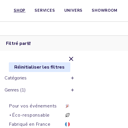
SHOP
SERVICES
UNIVERS
SHOWROOM
Sweats
Sweats
zippés
Sweats
Sweats
Sweats
cols
à
à
cols
cols
ronds
capuche
capuche
ronds
ronds
ALMA
IDA
NORA
LIANNA
FEELER
Filtré par
Réinitialiser les filtres
Catégories
Genres (1)
Pour vos événements
Éco-responsable
Fabriqué en France