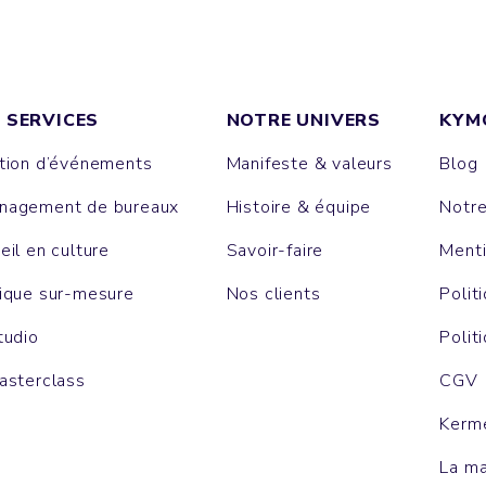
 SERVICES
NOTRE UNIVERS
KYM
tion d’événements
Manifeste & valeurs
Blog
agement de bureaux
Histoire & équipe
Notr
eil en culture
Savoir-faire
Menti
ique sur-mesure
Nos clients
Polit
tudio
Polit
asterclass
CGV
Kerm
La m