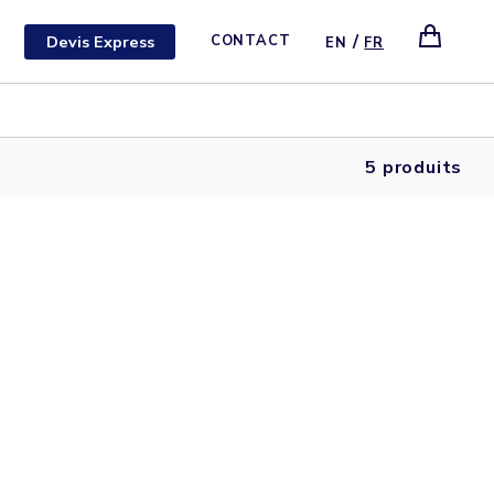
/
Devis Express
CONTACT
EN
FR
5 produits