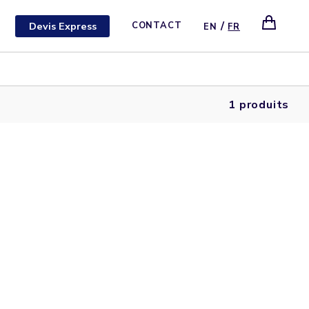
/
Devis Express
CONTACT
EN
FR
1 produits