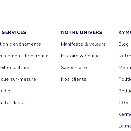
 SERVICES
NOTRE UNIVERS
KYM
tion d’événements
Manifeste & valeurs
Blog
agement de bureaux
Histoire & équipe
Notr
eil en culture
Savoir-faire
Menti
ique sur-mesure
Nos clients
Polit
tudio
Polit
asterclass
CGV
Kerm
La m