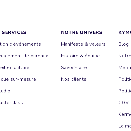
 SERVICES
NOTRE UNIVERS
KYM
tion d’événements
Manifeste & valeurs
Blog
agement de bureaux
Histoire & équipe
Notr
eil en culture
Savoir-faire
Menti
ique sur-mesure
Nos clients
Polit
tudio
Polit
asterclass
CGV
Kerm
La m