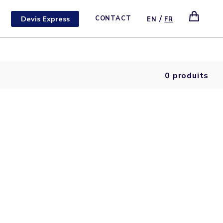
/
Devis Express
CONTACT
EN
FR
0 produits