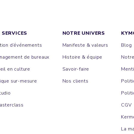
 SERVICES
NOTRE UNIVERS
KYM
tion d’événements
Manifeste & valeurs
Blog
agement de bureaux
Histoire & équipe
Notr
eil en culture
Savoir-faire
Menti
ique sur-mesure
Nos clients
Polit
tudio
Polit
asterclass
CGV
Kerm
La m