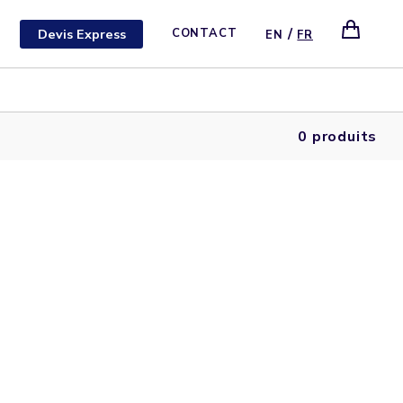
/
Devis Express
CONTACT
EN
FR
0 produits