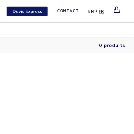
/
Devis Express
CONTACT
EN
FR
0 produits