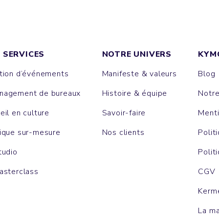
 SERVICES
NOTRE UNIVERS
KYM
tion d’événements
Manifeste & valeurs
Blog
agement de bureaux
Histoire & équipe
Notr
eil en culture
Savoir-faire
Menti
ique sur-mesure
Nos clients
Polit
tudio
Polit
asterclass
CGV
Kerm
La m