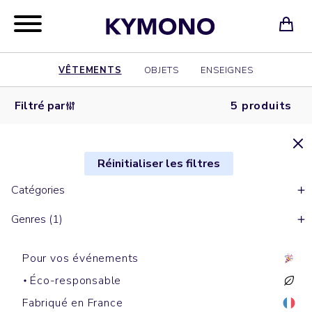
VÊTEMENTS
OBJETS
ENSEIGNES
Filtré par
5 produits
Réinitialiser les filtres
Catégories
Genres (1)
Pour vos événements
Éco-responsable
Fabriqué en France
Sweats cols ronds
Sweats zippés à capuche
Sweats à capuche
Sweats cols ronds
Sweats cols ronds