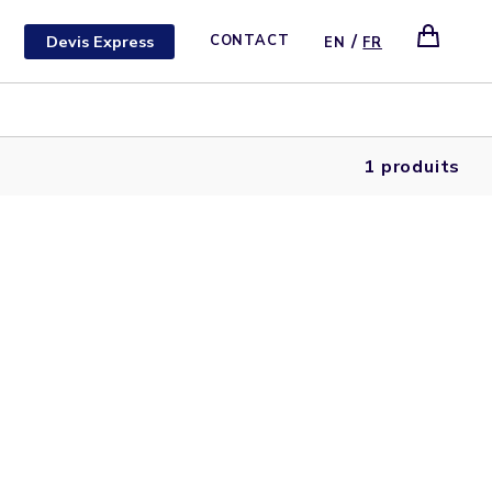
/
Devis Express
CONTACT
EN
FR
1 produits