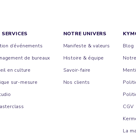
 SERVICES
NOTRE UNIVERS
KYM
tion d’événements
Manifeste & valeurs
Blog
agement de bureaux
Histoire & équipe
Notr
eil en culture
Savoir-faire
Menti
ique sur-mesure
Nos clients
Polit
tudio
Polit
asterclass
CGV
Kerm
La m