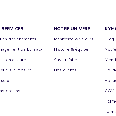
 SERVICES
NOTRE UNIVERS
KYM
tion d’événements
Manifeste & valeurs
Blog
agement de bureaux
Histoire & équipe
Notr
eil en culture
Savoir-faire
Menti
ique sur-mesure
Nos clients
Polit
tudio
Polit
asterclass
CGV
Kerm
La m