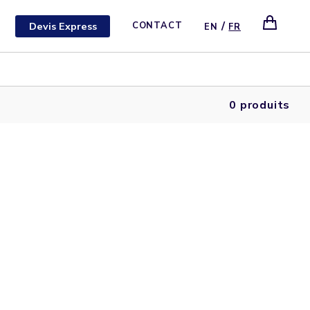
/
Devis Express
CONTACT
EN
FR
0 produits