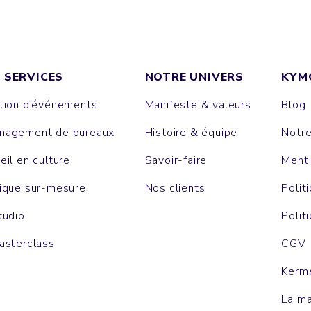
 SERVICES
NOTRE UNIVERS
KYM
tion d’événements
Manifeste & valeurs
Blog
agement de bureaux
Histoire & équipe
Notr
eil en culture
Savoir-faire
Menti
ique sur-mesure
Nos clients
Polit
tudio
Polit
asterclass
CGV
Kerm
La m