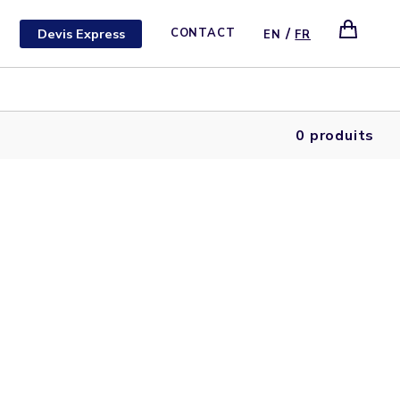
/
Devis Express
CONTACT
EN
FR
0 produits