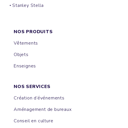
Stanley Stella
CRUISER
CHANGER
CULTIVATOR
DRUMMER
HYGGER SHERPA
TRUCKER
SLAMMER
LEDGER DRY
MATCHER
CHASER
GAME CHANGER
RYLER
THINKER
NOS PRODUITS
Vêtements
Objets
Enseignes
NOS SERVICES
Création d’événements
Aménagement de bureaux
Conseil en culture