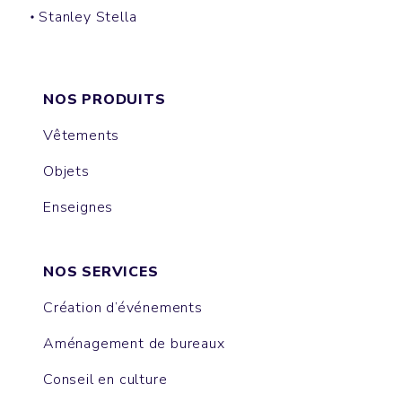
Stanley Stella
CRUISER
CHANGER
CULTIVATOR
DRUMMER
HYGGER SHERPA
TRUCKER
SLAMMER
LEDGER DRY
ALMA
IDA
MATCHER
NORA
CHASER
GAME CHANGER
RYLER
LIANNA
FEELER
THINKER
NOS PRODUITS
Vêtements
Objets
Enseignes
NOS SERVICES
Création d’événements
Aménagement de bureaux
Conseil en culture