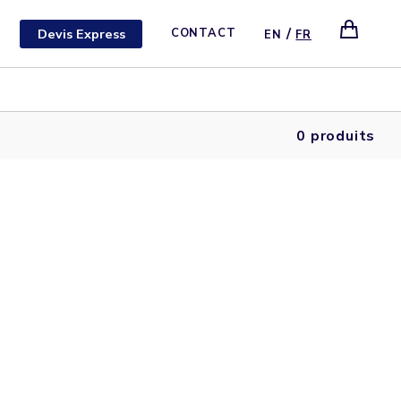
/
Devis Express
CONTACT
EN
FR
0 produits