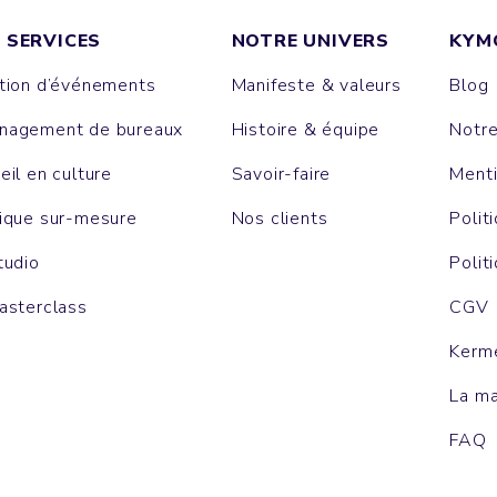
 SERVICES
NOTRE UNIVERS
KYM
tion d’événements
Manifeste & valeurs
Blog
agement de bureaux
Histoire & équipe
Notr
eil en culture
Savoir-faire
Menti
ique sur-mesure
Nos clients
Polit
tudio
Polit
asterclass
CGV
Kerm
La m
FAQ