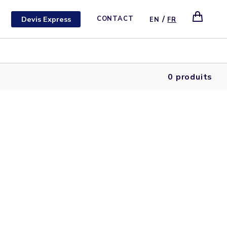
/
Devis Express
CONTACT
EN
FR
0 produits