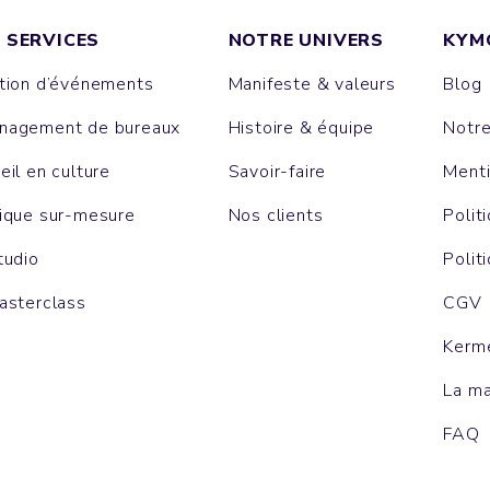
 SERVICES
NOTRE UNIVERS
KYM
tion d’événements
Manifeste & valeurs
Blog
agement de bureaux
Histoire & équipe
Notr
eil en culture
Savoir-faire
Menti
ique sur-mesure
Nos clients
Polit
tudio
Polit
asterclass
CGV
Kerm
La m
FAQ