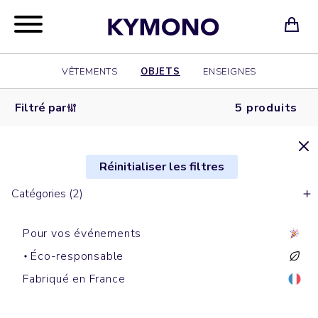
VÊTEMENTS
OBJETS
ENSEIGNES
Filtré par
5 produits
Réinitialiser les filtres
Catégories (2)
Pour vos événements
Éco-responsable
Mugs
Gourdes
Gourdes
Gourdes
Gourdes
Fabriqué en France
ROCKET
GENERATION
PURE
SOFT
POWER