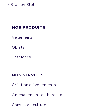
Stanley Stella
LINER
COACHER
TREKKER
BROOKER
ACTOR
SPEEDER
COMMUTER
NOS PRODUITS
Vêtements
Objets
Enseignes
NOS SERVICES
Création d’événements
Aménagement de bureaux
Conseil en culture