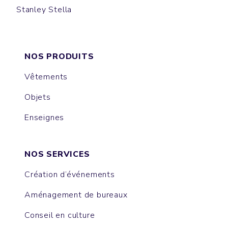
Stanley Stella
LULLY
PREPSTER
CAMBRIDGE
PREPSTER LONG SLEEVES
LAUREN
DENIM SHIRT
STYLER
COASTER
JANE
OXFORD
WORKER
HARPER
NOS PRODUITS
Vêtements
Objets
Enseignes
NOS SERVICES
Création d’événements
Aménagement de bureaux
Conseil en culture