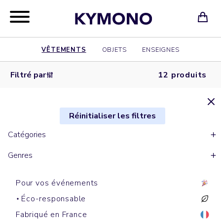
VÊTEMENTS
OBJETS
ENSEIGNES
Filtré par
12 produits
Réinitialiser les filtres
Catégories
Genres
Pour vos événements
Éco-responsable
Fabriqué en France
Chemises
Polos manches courtes
Chemises
Polos manches longues
Polos manches courtes
Chemises
Chemises
Polos manches courtes
Chemises
Chemises
Chemises
Chemises